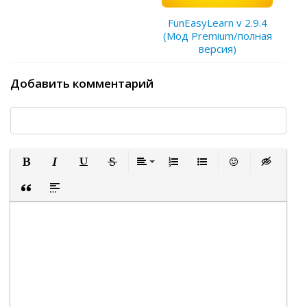
FunEasyLearn v 2.9.4
(Мод Premium/полная
версия)
Добавить комментарий
Полужирный
Курсив
Подчеркнутый
Зачеркнутый
Выравнивание
Нумерованный список
Маркированный список
Вставить смайли
Вставка ск
Вставка цитаты
Вставка спойлера