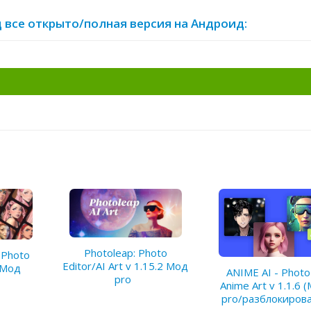
д все открыто/полная версия на Андроид:
Photoleap: Photo
t Photo
Editor/AI Art v 1.15.2 Мод
0 Мод
ANIME AI - Photo
pro
Anime Art v 1.1.6 
pro/разблокиров