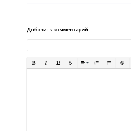
Добавить комментарий
Полужирный
Курсив
Подчеркнутый
Зачеркнутый
Выравнивание
Нумерованный спи
Маркированн
Встав