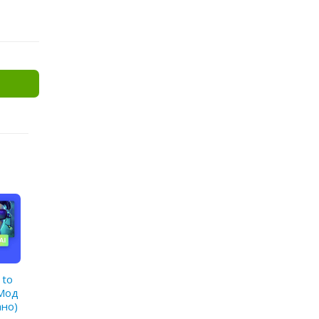
 to
(Мод
ано)