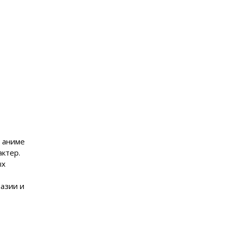
й аниме
актер.
ых
азии и