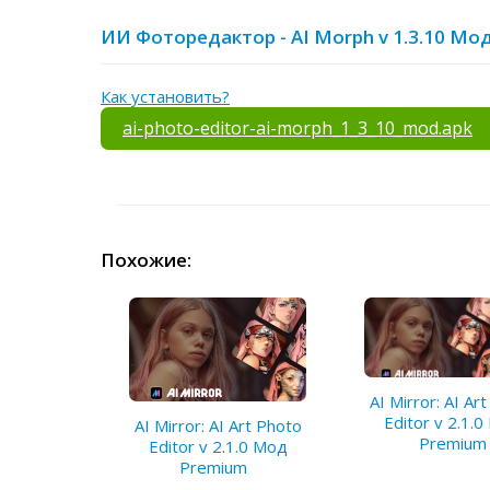
ИИ Фоторедактор - AI Morph v 1.3.10 Мо
Как установить?
ai-photo-editor-ai-morph_1_3_10_mod.apk
Похожие:
AI Mirror: AI Ar
Editor v 2.1.
AI Mirror: AI Art Photo
Premium
Editor v 2.1.0 Мод
Premium