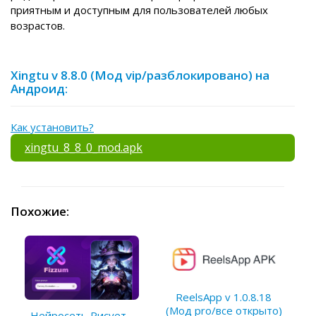
приятным и доступным для пользователей любых
возрастов.
Xingtu v 8.8.0 (Мод vip/разблокировано) на
Андроид:
Как установить?
xingtu_8_8_0_mod.apk
Похожие:
ReelsApp v 1.0.8.18
(Мод pro/все открыто)
Нейросеть Рисует -