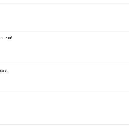
звезд!
чаги.