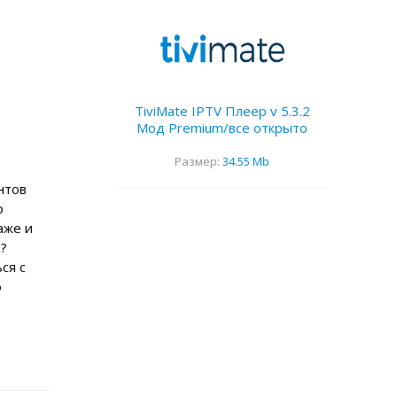
TiviMate IPTV Плеер v 5.3.2
Мод Premium/все открыто
Размер:
34.55 Mb
нтов
о
аже и
ы?
ся с
о