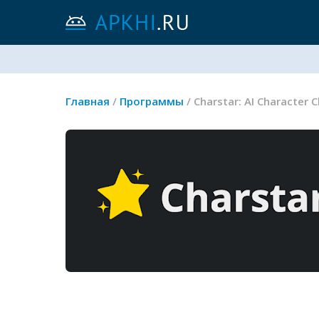
Главная
/
Программы
/ Charstar: AI Character