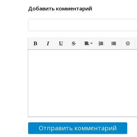
Добавить комментарий
Полужирный
Курсив
Подчеркнутый
Зачеркнутый
Выравнивание
Нумерованный спи
Маркированн
Встав
Отправить комментарий