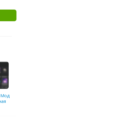
0 Мод
ная