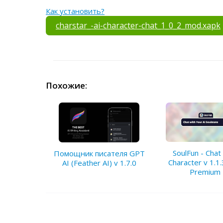
Как установить?
charstar_-ai-character-chat_1_0_2_mod.xapk
Похожие:
SoulFun - Chat 
Помощник писателя GPT
Character v 1.1
AI (Feather AI) v 1.7.0
Premium