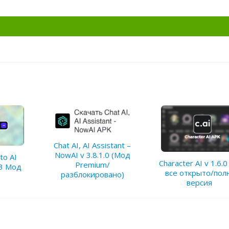
Chat AI, AI Assistant –
NowAI v 3.8.1.0 (Мод
to AI
Character AI v 1.6.
Premium/
.3 Мод
все открыто/пол
разблокировано)
версия