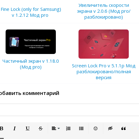
Увеличитель скорости
Fine Lock (only for Samsung)
экрана v 2.0.6 (Мод pro/
v 1.2.12 Мод pro
разблокировано)
Частичный экран v 1.18.0
Screen Lock Pro v 5.1.1p Мод
(Мод pro)
разблокировано/полная
версия
обавить комментарий
олужирный
Курсив
Подчеркнутый
Зачеркнутый
Выравнивание
Нумерованный список
Маркированный список
Вставить смайлик
Вставка скрыто
Вставка 