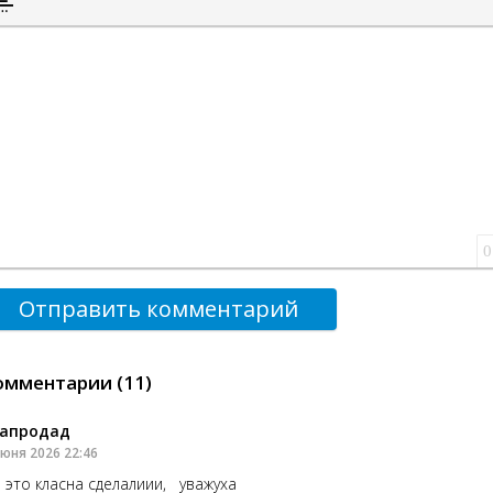
ставка спойлера
0
Отправить комментарий
омментарии (11)
апродад
июня 2026 22:46
 это класна сделалиии, уважуха