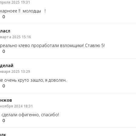
преля 2025 19:31
карноее !! молодцы !
0
ласл
 марта 2025 15:16
реально клево проработали взломщики! Ставлю 5!
0
делай
нваря 2025 13:29
е очень круто зашло, я доволен.
0
енжов
 ноября 2024 18:31
 сделали офигенно, спасибо!
0
ллк