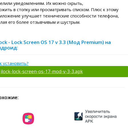
елили уведомлениям. Их можно скрыть,
ожить в стопку или просматривать списком. Плюс к этому
иложение улучшает технические способности телефона,
лая его более отзывчивым и шустрым.
ock - Lock Screen OS 17 v 3.3 (Мод Premium) на
ндроид:
к установить?
ilock-lock-screen-os-17-mod-v-3-3.apk
охожие: