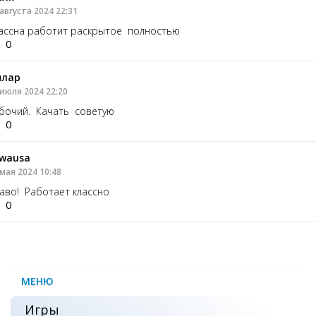
августа 2024 22:31
ассна работит раскрытое полностью
0
илар
 июля 2024 22:20
бочий. Качать советую
0
wausa
 мая 2024 10:48
аво! Работает классно
0
МЕНЮ
Игры