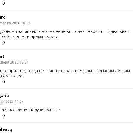
0
ero
 марта 2026 20:33
друзьями залипаем в это на вечера! Полная версия — идеальный
особ провести время вместе!
0
nt
 июня 2025 02:51
к же приятно, когда нет никаких границ! Взлом стал моим лучшим
угом в игре.
0
цана
ая 2025 11:04
меня все легко получилось кле
0
leacq