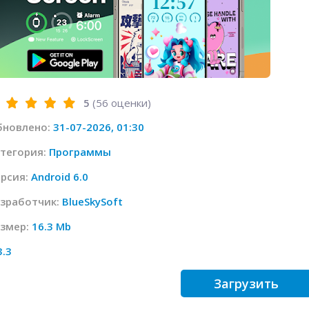
5
(
56
оценки)
бновлено:
31-07-2026, 01:30
тегория:
Программы
рсия:
Android 6.0
зработчик:
BlueSkySoft
змер:
16.3 Mb
3.3
Загрузить