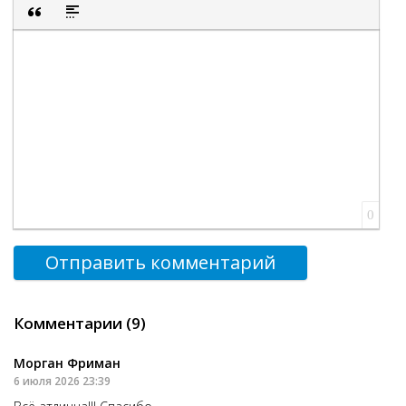
Полужирный
Курсив
Подчеркнутый
Зачеркнутый
Выравнивание
Нумерованный список
Маркированный список
Вставить смайли
Вставка ск
Вставка цитаты
Вставка спойлера
0
Отправить комментарий
Комментарии (9)
Морган Фриман
6 июля 2026 23:39