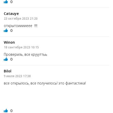
0
Catauye
23 октября 2023 21:20
открытоииииеее !!!!
0
Winon
18 сентября 2023 10:15
Провериль, все круууттьь
0
Bilol
9 июля 2023 17:38
все открылось, все получилось! это фантастика!
0