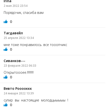
Irina
2 мая 2022 23:54
Порядочик, спасиба вам
0
Тагдавейл
25 апреля 2022 13:34
мне тоже понравилось. все тооопчикс
0
Сиванков---
23 февраля 2022 06:33
Открытоооее.!!!!!!!!!
0
Вевто Рооооккк
24 января 2022 13:39
супир вы настоящие молодцыыыыы !
0