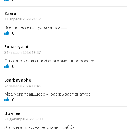
Zzaru
11 апреля 2024 20:07
Все появляется уррааа классс
0
Eunarcyalai
31 января 2024 19:47
Оч долго искал спасиба огромееннооооееее
0
Ssarbayaphe
28 января 2024 10:43
Мод мега таащщеер - раскрывает внатуре
0
Цонтее
31 декабря 2023 08:11
Это мега классна воркаиет сибба