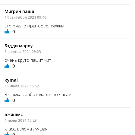
Мигрин паша
14 сентября 2021 09:40
это риал открытооее. куулллл
0
Бэдди мароу
9 августа 2021 09:23
очень круто пашит чит !
0
Rymal
15 июля 2021 15:52
Взломка сработала как по часам
0
ажжамс
1 июня 2021 10:23
класс. взлома лучшая
0