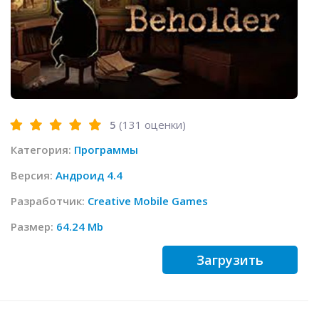
5
(
131
оценки)
Категория:
Программы
Версия:
Андроид 4.4
Разработчик:
Creative Mobile Games
Размер:
64.24 Mb
Загрузить