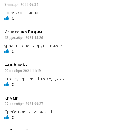
9 января 2022 06:34
получилось легко. !!!!
0
Игнатенко Вадим
13 декабря 2021 15:26
ураа вы очень крутыыиииее
0
--Qubladi--
20 ноября 2021 11:19
это супергски ! молодцыыы !!!
0
Кимми
27 октября 2021 09:27
Сроботало кльовааа. !
0