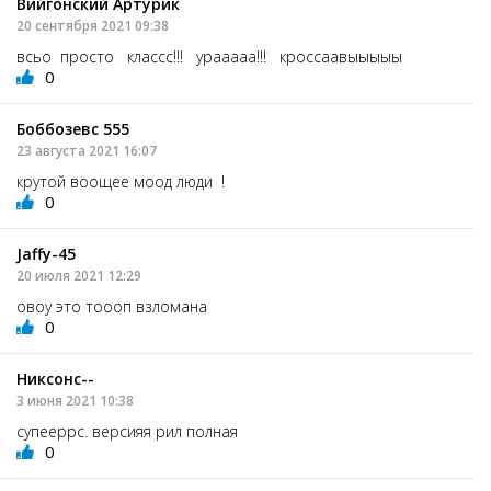
Вийгонский Артурик
20 сентября 2021 09:38
всьо просто классс!!! урааааа!!! кроссаавыыыыы
0
Боббозевс 555
23 августа 2021 16:07
крутой воощее моод люди !
0
Jaffy-45
20 июля 2021 12:29
овоу это тоооп взломана
0
Никсонс--
3 июня 2021 10:38
супееррс. версияя рил полная
0