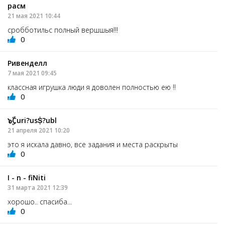
расм
21 мая 2021 10:44
сробботильс полный вершшыя!!!
0
Ривенделл
7 мая 2021 09:45
классная игрушка люди я доволен полностью ею !!
0
๖ۣۜCuri?usṨ?ubl
21 апреля 2021 10:20
это я искала давно, все задания и места раскрыты
0
I - n - fiNiti
31 марта 2021 12:39
хорошо.. спасиба...
0