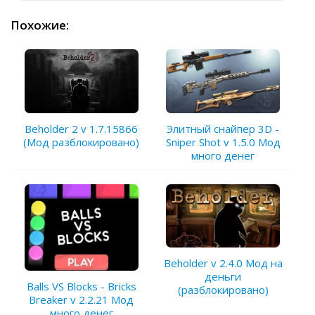
Похожие:
Beholder 2 v 1.7.15866
Элитный снайпер 3D -
(Мод разблокировано)
Sniper Shot v 1.5.0 Мод
много денег
Beholder v 2.4.0 Мод на
деньги
Balls VS Blocks - Bricks
(разблокировано)
Breaker v 2.2.21 Мод
много денег