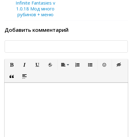
Infinite Fantasies v
1.0.18 Мод много
рубинов + меню
Добавить комментарий
Полужирный
Курсив
Подчеркнутый
Зачеркнутый
Выравнивание
Нумерованный список
Маркированный список
Вставить смайли
Вставка ск
Вставка цитаты
Вставка спойлера