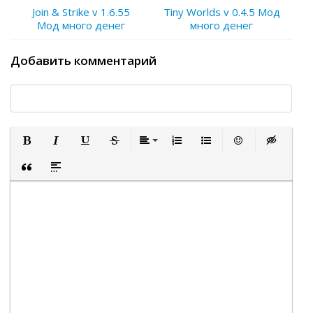
Join & Strike v 1.6.55
Tiny Worlds v 0.4.5 Мод
Мод много денег
много денег
Добавить комментарий
Полужирный
Курсив
Подчеркнутый
Зачеркнутый
Выравнивание
Нумерованный список
Маркированный список
Вставить смайли
Вставка ск
Вставка цитаты
Вставка спойлера