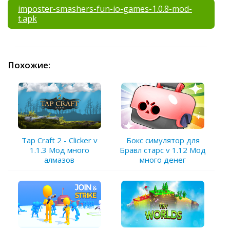
imposter-smashers-fun-io-games-1.0.8-mod-
t.apk
Похожие:
Tap Craft 2 - Clicker v
Бокс симулятор для
1.1.3 Мод много
Бравл старс v 1.12 Мод
алмазов
много денег