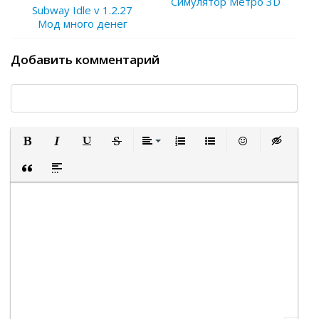
Симулятор Метро 3D
Subway Idle v 1.2.27
Мод много денег
Добавить комментарий
Полужирный
Курсив
Подчеркнутый
Зачеркнутый
Выравнивание
Нумерованный список
Маркированный список
Вставить смайли
Вставка ск
Вставка цитаты
Вставка спойлера