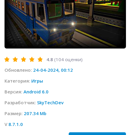
4.8
(
104
оценки)
Обновлено:
24-04-2024, 00:12
Категория:
Игры
Версия:
Android 6.0
Разработчик:
SkyTechDev
Размер:
207.34 Mb
V
8.7.1.0