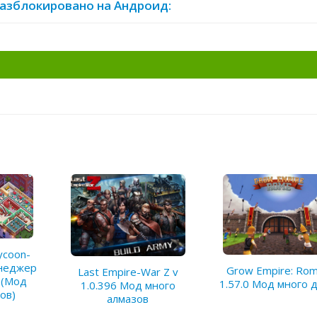
/разблокировано на Андроид:
ycoon-
енеджер
Grow Empire: Rom
Last Empire-War Z v
 (Мод
1.57.0 Мод много 
1.0.396 Мод много
ов)
алмазов