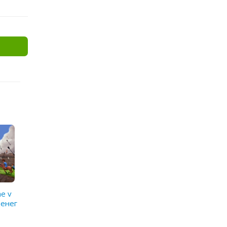
e v
денег