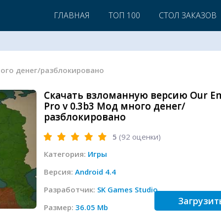
ГЛАВНАЯ
ТОП 100
СТОЛ ЗАКАЗОВ
много денег/разблокировано
Скачать взломанную версию Our E
Pro v 0.3b3 Мод много денег/
разблокировано
5
(
92
оценки)
Категория:
Игры
Версия:
Android 4.4
Разработчик:
SK Games Studio
Загрузит
Размер:
36.05 Mb