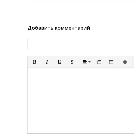
Добавить комментарий
Полужирный
Курсив
Подчеркнутый
Зачеркнутый
Выравнивание
Нумерованный спи
Маркированн
Встав