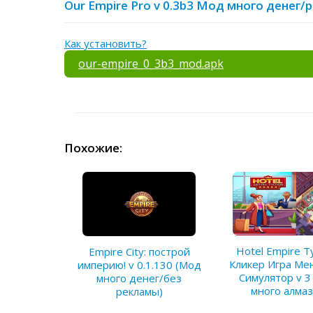
Our Empire Pro v 0.3b3 Мод много денег
Как установить?
our-empire_0_3b3_mod.apk
Похожие:
Hotel Empire T
Empire City: построй
Кликер Игра М
империю! v 0.1.130 (Мод
Симулятор v 3
много денег/без
много алмаз
рекламы)