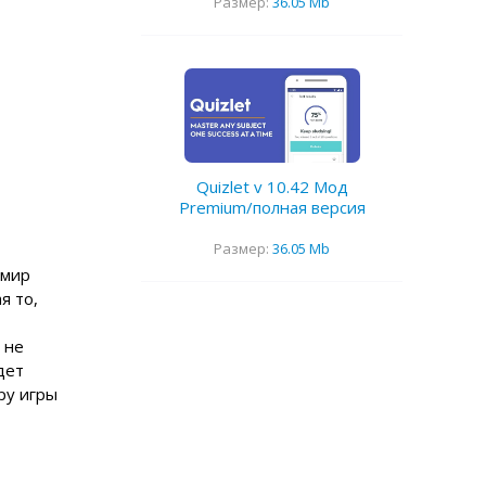
Размер:
36.05 Mb
Quizlet v 10.42 Мод
Premium/полная версия
Размер:
36.05 Mb
 мир
я то,
 не
дет
ру игры