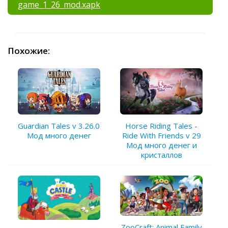
game_1_26_mod.xapk
Похожие:
Guardian Tales v 3.26.0
Horse Riding Tales -
Мод много денег
Ride With Friends v 29
Мод много денег и
кристаллов
ZooCraft: Animal Family