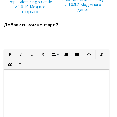
Pepi Tales: King’s Castle
v. 10.5.2 Мод много
v.1.0.19 Мод все
денег
открыто
Добавить комментарий
Полужирный
Курсив
Подчеркнутый
Зачеркнутый
Выравнивание
Нумерованный список
Маркированный список
Вставить смайли
Вставка ск
Вставка цитаты
Вставка спойлера