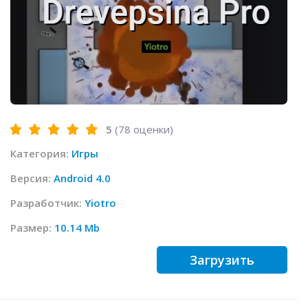
5
(
78
оценки)
Категория:
Игры
Версия:
Android 4.0
Разработчик:
Yiotro
Размер:
10.14 Mb
Загрузить