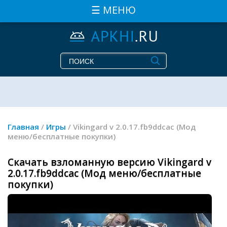
☰ МЕНЮ
Главная
/
Игры
/ Vikingard v 2.0.17.fb9ddcac (Мод
меню/бесплатные покупки)
Скачать взломанную версию Vikingard v
2.0.17.fb9ddcac (Мод меню/бесплатные
покупки)