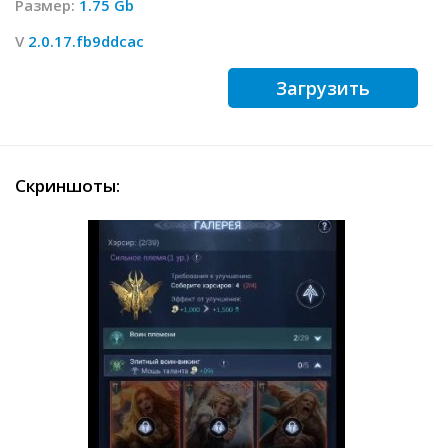
Размер:
1.75 Gb
V
2.0.17.fb9ddcac
Загрузить
Скриншоты: