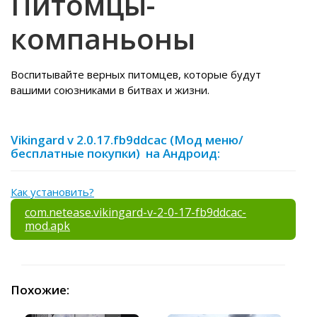
Питомцы-
компаньоны
Воспитывайте верных питомцев, которые будут
вашими союзниками в битвах и жизни.
Vikingard v 2.0.17.fb9ddcac (Мод меню/
бесплатные покупки) на Андроид:
Как установить?
com.netease.vikingard-v-2-0-17-fb9ddcac-
mod.apk
Похожие: