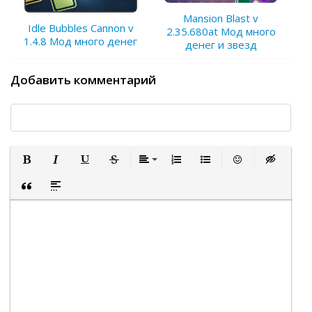
Mansion Blast v
Idle Bubbles Cannon v
2.35.680at Мод много
1.4.8 Мод много денег
денег и звезд
Добавить комментарий
Полужирный
Курсив
Подчеркнутый
Зачеркнутый
Выравнивание
Нумерованный список
Маркированный список
Вставить смайли
Вставка ск
Вставка цитаты
Вставка спойлера