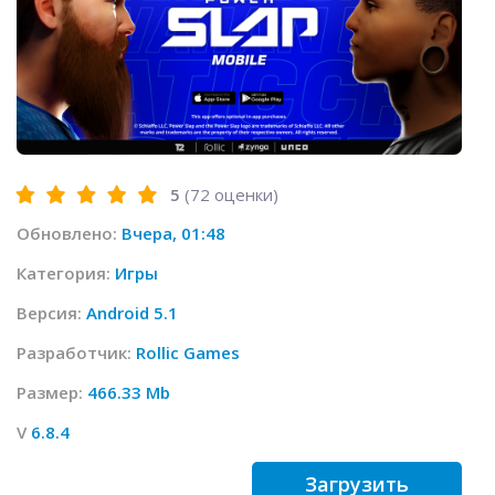
5
(
72
оценки)
Обновлено:
Вчера, 01:48
Категория:
Игры
Версия:
Android 5.1
Разработчик:
Rollic Games
Размер:
466.33 Mb
V
6.8.4
Загрузить