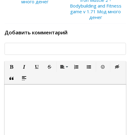
Iron Muscle 2 -
много денег
Bodybuilding and Fitness
game v 1.71 Мод много
денег
Добавить комментарий
Полужирный
Курсив
Подчеркнутый
Зачеркнутый
Выравнивание
Нумерованный список
Маркированный список
Вставить смайли
Вставка ск
Вставка цитаты
Вставка спойлера