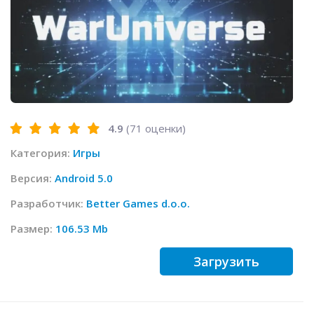
4.9
(
71
оценки)
Категория:
Игры
Версия:
Android 5.0
Разработчик:
Better Games d.o.o.
Размер:
106.53 Mb
Загрузить