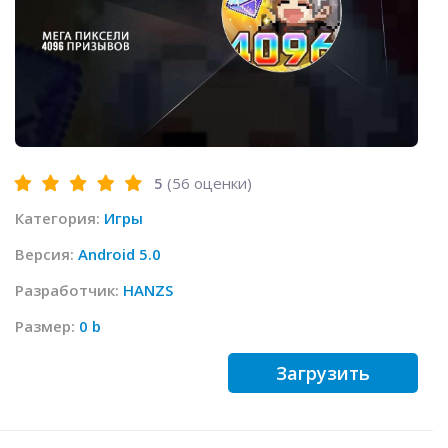
5
(
56
оценки)
Категория:
Игры
Версия:
Android 5.0
Разработчик:
HANZS
Размер:
0 b
Загрузить