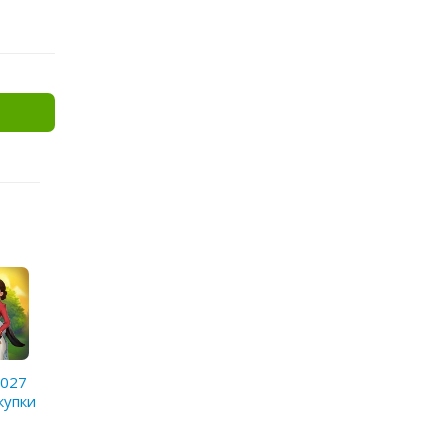
1027
купки