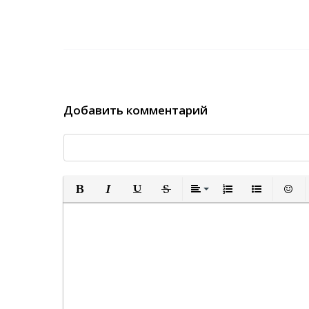
Добавить комментарий
Полужирный
Курсив
Подчеркнутый
Зачеркнутый
Выравнивание
Нумерованный спи
Маркированн
Встав