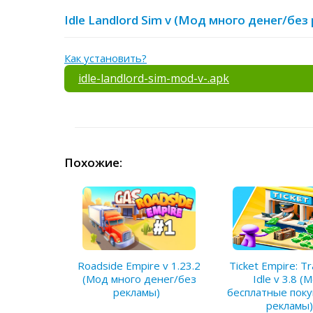
Idle Landlord Sim v (Мод много денег/бе
Как установить?
idle-landlord-sim-mod-v-.apk
Похожие:
Ticket Empire: T
Roadside Empire v 1.23.2
Idle v 3.8 (
(Мод много денег/без
бесплатные поку
рекламы)
рекламы)