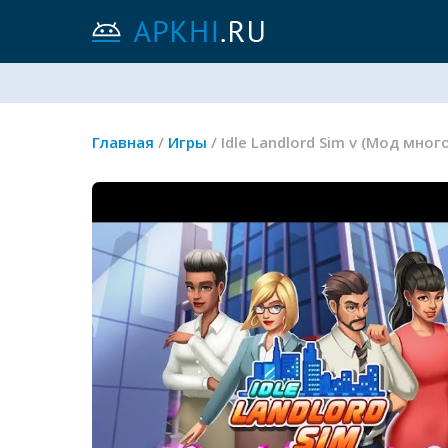
Главная
/
Игры
/ Idle Landlord Sim v (Мод мн