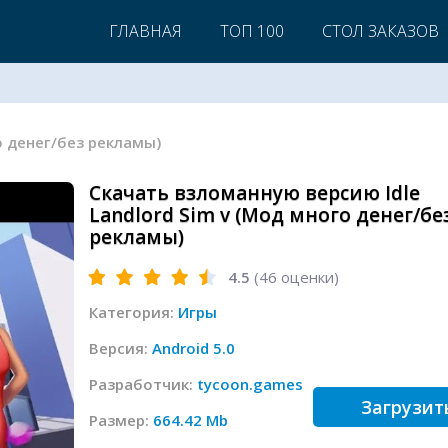
ГЛАВНАЯ
ТОП 100
СТОЛ ЗАКАЗОВ
ого денег/без рекламы)
Скачать взломанную версию Idle
Landlord Sim v (Мод много денег/бе
рекламы)
4.5
(
46
оценки)
Категория:
Игры
Версия:
Android 5.0
Разработчик:
tycoon.games
Загрузит
Размер:
664.42 Mb