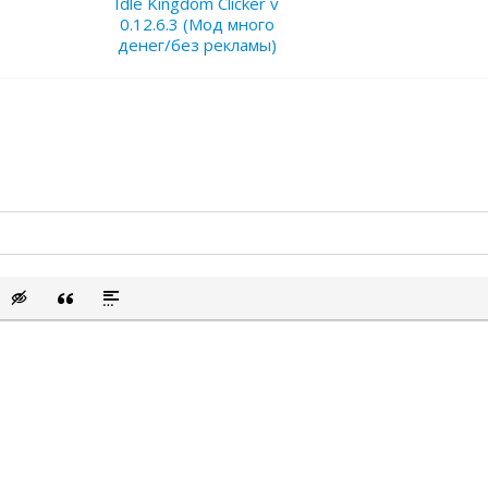
Idle Kingdom Clicker v
0.12.6.3 (Мод много
денег/без рекламы)
сок
ый список
ить смайлик
Вставка скрытого текста
Вставка цитаты
Вставка спойлера