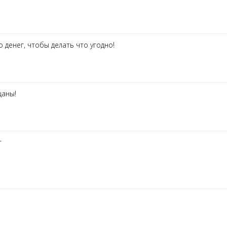
о денег, чтобы делать что угодно!
цаны!
т