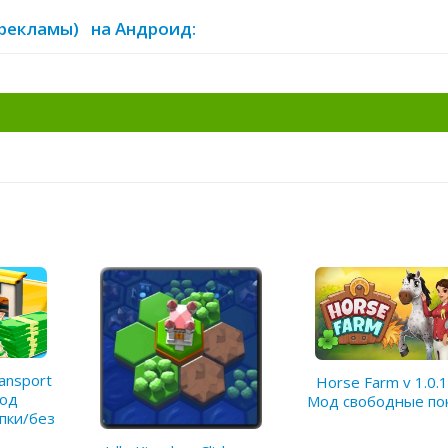
з рекламы) на Андроид:
ransport
Horse Farm v 1.0.
Мод
Мод свободные по
пки/без