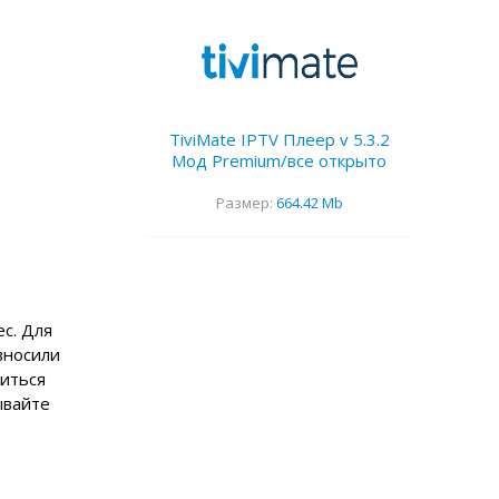
TiviMate IPTV Плеер v 5.3.2
Мод Premium/все открыто
Размер:
664.42 Mb
с. Для
вносили
титься
ывайте