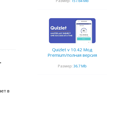
Размер:
157.64 Mb
Quizlet v 10.42 Мод
Premium/полная версия
г
Размер:
36.7 Mb
ает в