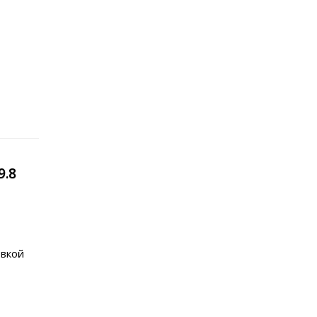
9.8
овкой