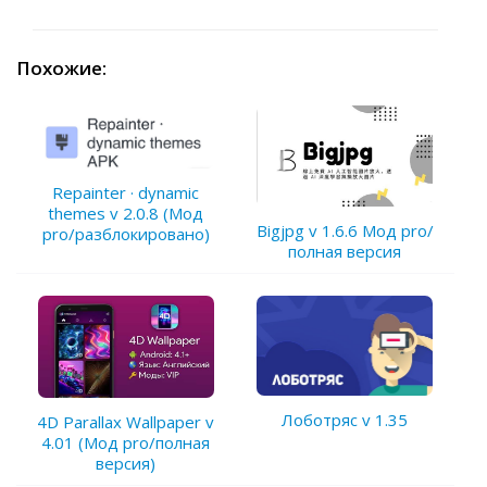
Похожие:
Repainter · dynamic
themes v 2.0.8 (Мод
Bigjpg v 1.6.6 Мод pro/
pro/разблокировано)
полная версия
Лоботряс v 1.35
4D Parallax Wallpaper v
4.01 (Мод pro/полная
версия)