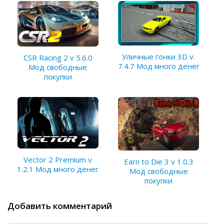
Уличные гонки 3D v.
CSR Racing 2 v 5.6.0
7.4.7 Мод много денег
Мод свободные
покупки
Vector 2 Premium v
Earn to Die 3 v 1.0.3
1.2.1 Мод много денег
Мод свободные
покупки
Добавить комментарий