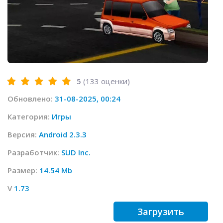
5
(
133
оценки)
Обновлено:
31-08-2025, 00:24
Категория:
Игры
Версия:
Android 2.3.3
Разработчик:
SUD Inc.
Размер:
14.54 Mb
V
1.73
Загрузить