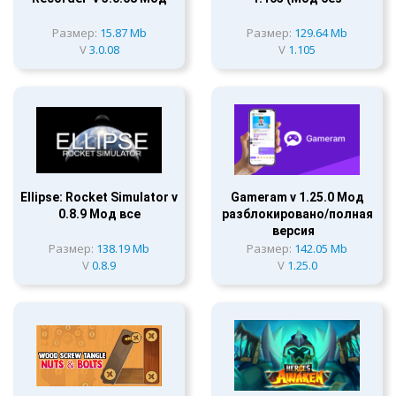
Размер:
15.87 Mb
Размер:
129.64 Mb
V
3.0.08
V
1.105
Ellipse: Rocket Simulator v
Gameram v 1.25.0 Мод
0.8.9 Мод все
разблокировано/полная
версия
Размер:
138.19 Mb
Размер:
142.05 Mb
V
0.8.9
V
1.25.0