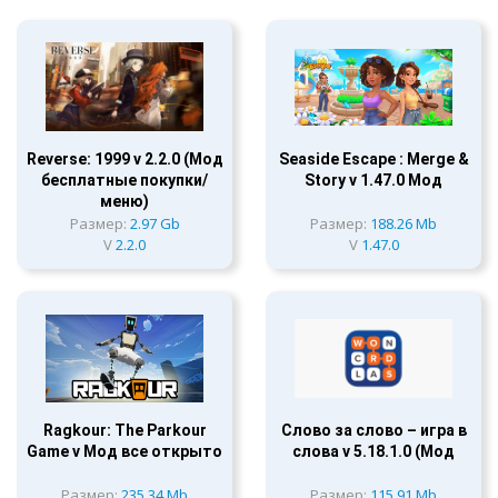
Reverse: 1999 v 2.2.0 (Мод
Seaside Escape : Merge &
бесплатные покупки/
Story v 1.47.0 Мод
меню)
Размер:
2.97 Gb
Размер:
188.26 Mb
V
2.2.0
V
1.47.0
Ragkour: The Parkour
Слово за слово – игра в
Game v Мод все открыто
слова v 5.18.1.0 (Мод
Размер:
235.34 Mb
Размер:
115.91 Mb