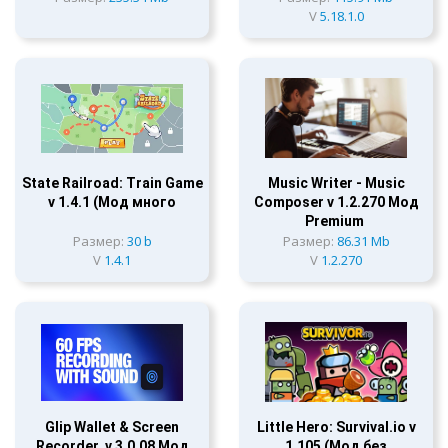
V
5.18.1.0
State Railroad: Train Game
Music Writer - Music
v 1.4.1 (Мод много
Composer v 1.2.270 Мод
Premium
Размер:
30 b
Размер:
86.31 Mb
V
1.4.1
V
1.2.270
Glip Wallet & Screen
Little Hero: Survival.io v
Recorder v 3.0.08 Мод
1.105 (Мод без