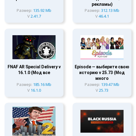
рекламы)
Размер:
135.92 Mb
Размер:
312.13 Mb
V
2.41.7
V
46.4.1
FNAF AR Special Delivery v
Episode — выберите cвою
16.1.0 (Мод все
историю v 25.73 (Мод
много
Размер:
185.16 Mb
Размер:
139.47 Mb
V
16.1.0
V
25.73