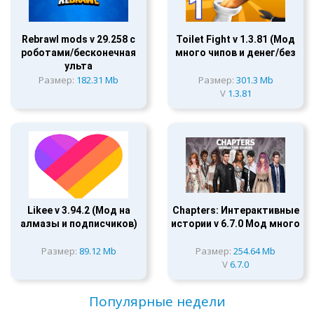
Rebrawl mods v 29.258 с
Toilet Fight v 1.3.81 (Мод
роботами/бесконечная
много чипов и денег/без
ульта
Размер:
182.31 Mb
Размер:
301.3 Mb
V
1.3.81
Likee v 3.94.2 (Мод на
Chapters: Интерактивные
алмазы и подписчиков)
истории v 6.7.0 Мод много
Размер:
89.12 Mb
Размер:
254.64 Mb
V
6.7.0
Популярные недели