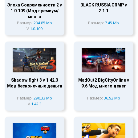
Эпоха Современности 2 v
BLACK RUSSIA CRMP v
1.0.109 (Мод премиум/
2.1.1
много
Размер:
234.85 Mb
Размер:
7.45 Mb
V
1.0.109
Shadow fight 3 v 1.42.3
MadOut2 BigCityOnline v
Мод бесконечные деньги
9.6 Мод много денег
Размер:
290.33 Mb
Размер:
36.92 Mb
V
1.42.3