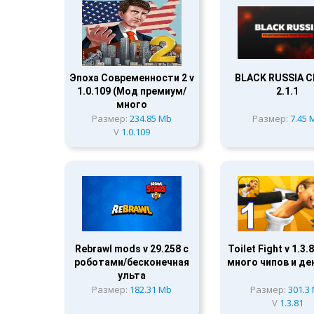
Эпоха Современности 2 v
BLACK RUSSIA C
1.0.109 (Мод премиум/
2.1.1
много
Размер:
234.85 Mb
Размер:
7.45 
V
1.0.109
Rebrawl mods v 29.258 с
Toilet Fight v 1.3
роботами/бесконечная
много чипов и де
ульта
Размер:
182.31 Mb
Размер:
301.3
V
1.3.81