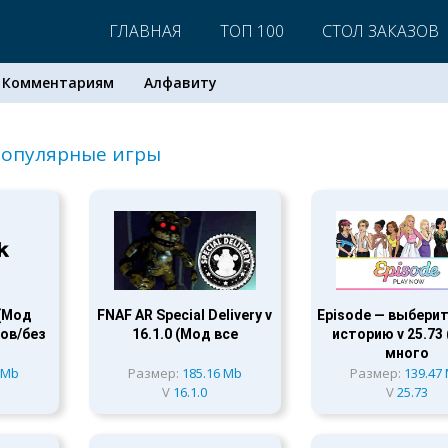
ГЛАВНАЯ
ТОП 100
СТОЛ ЗАКАЗОВ
Комментариям
Алфавиту
опулярные игры
 (Мод
FNAF AR Special Delivery v
Episode — выбери
ов/без
16.1.0 (Мод все
историю v 25.73
много
 Mb
Размер:
185.16 Mb
Размер:
139.47
V
16.1.0
V
25.73