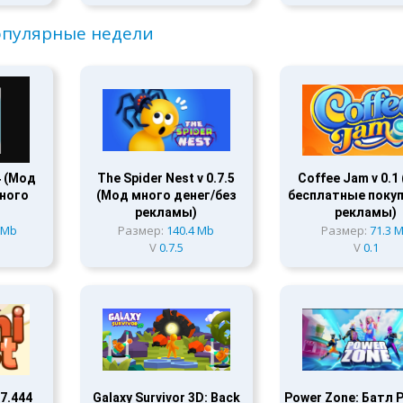
пулярные недели
4 (Мод
The Spider Nest v 0.7.5
Coffee Jam v 0.1
ного
(Мод много денег/без
бесплатные покуп
рекламы)
рекламы)
 Mb
Размер:
140.4 Mb
Размер:
71.3 
V
0.7.5
V
0.1
.7.444
Galaxy Survivor 3D: Back
Power Zone: Батл Р