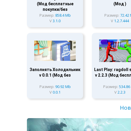
(Мод бесплатные
(Мод )
покупки/без
Размер:
858.4 Mb
Размер:
72.42
V
3.1.0
V
1.2.7.444
Заполнять Холодильник
Last Play: ragdoll
v 0.0.1 (Мод без
v 2.2.3 (Мод бес
Размер:
90.92 Mb
Размер:
534.86
V
0.0.1
V
2.2.3
Нов