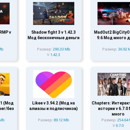
RMP v
Shadow fight 3 v 1.42.3
MadOut2 BigCityOn
Мод бесконечные деньги
9.6 Мод много 
Mb
Размер:
290.33 Mb
Размер:
36.92 
V
1.42.3
.81 (Мод
Likee v 3.94.2 (Мод на
Chapters: Интера
нег/без
алмазы и подписчиков)
истории v 6.7.0
много
 Mb
Размер:
89.12 Mb
Размер:
254.64
V
6.7.0