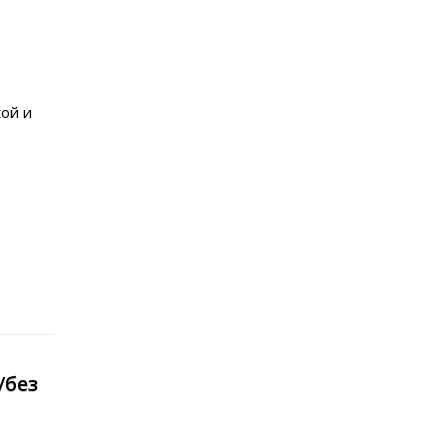
ой и
/без