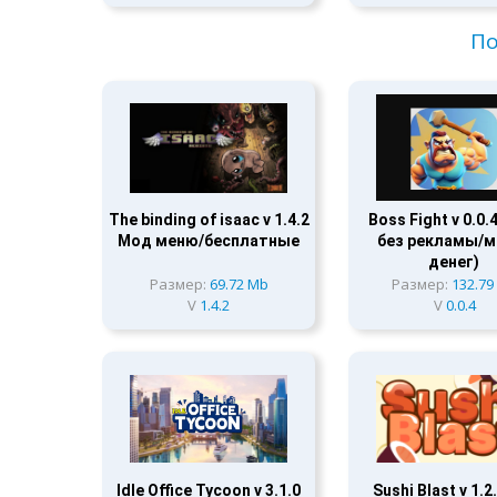
По
The binding of isaac v 1.4.2
Boss Fight v 0.0.
Мод меню/бесплатные
без рекламы/м
денег)
Размер:
69.72 Mb
Размер:
132.79
V
1.4.2
V
0.0.4
Idle Office Tycoon v 3.1.0
Sushi Blast v 1.2