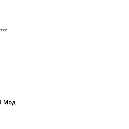
ески
63 Мод