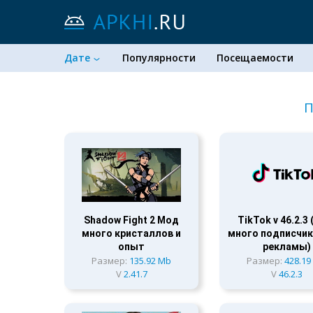
Дате
Популярности
Посещаемости
П
Shadow Fight 2 Мод
TikTok v 46.2.3
много кристаллов и
много подписчик
опыт
рекламы)
Размер:
135.92 Mb
Размер:
428.19
V
2.41.7
V
46.2.3