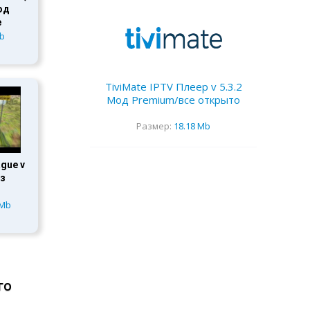
Мод
е
Mb
TiviMate IPTV Плеер v 5.3.2
Мод Premium/все открыто
Размер:
18.18 Mb
ague v
ез
 Mb
го