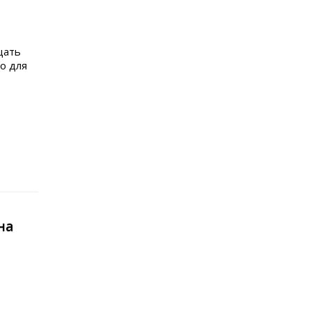
щать
о для
на