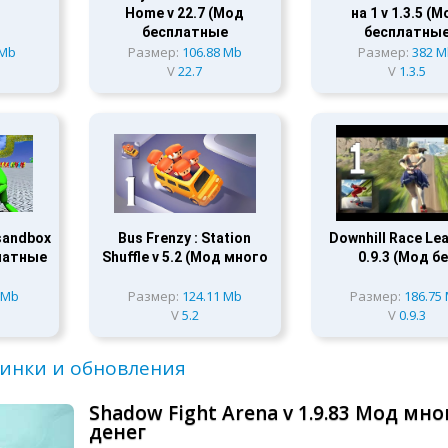
Home v 22.7 (Мод
на 1 v 1.3.5 (
бесплатные
бесплатны
 Mb
Размер:
106.88 Mb
Размер:
382 
V
22.7
V
1.3.5
 sandbox
Bus Frenzy : Station
Downhill Race Le
платные
Shuffle v 5.2 (Мод много
0.9.3 (Мод б
 Mb
Размер:
124.11 Mb
Размер:
186.75
V
5.2
V
0.9.3
инки и обновления
Shadow Fight Arena v 1.9.83 Мод мно
денег